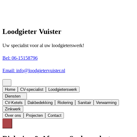
Loodgieter Vuister
Uw specialist voor al uw loodgieterswerk!
Bel: 06-15158796
Email: info@loodgietervuister.nl
Home
CV-specialist
Loodgieterswerk
Diensten
CV-Ketels
Dakbedekking
Riolering
Sanitair
Verwarming
Zinkwerk
Over ons
Projecten
Contact